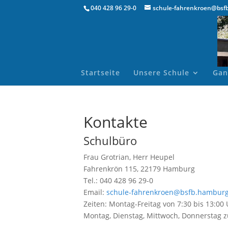
040 428 96 29-0
schule-fahrenkroen@bsf
Startseite
Unsere Schule
Gan
Kontakte
Schulbüro
Frau Grotrian, Herr Heupel
Fahrenkrön 115, 22179 Hamburg
Tel.: 040 428 96 29-0
Email:
schule-fahrenkroen@bsfb.hamburg
Zeiten: Montag-Freitag von 7:30 bis 13:00
Montag, Dienstag, Mittwoch, Donnerstag zu