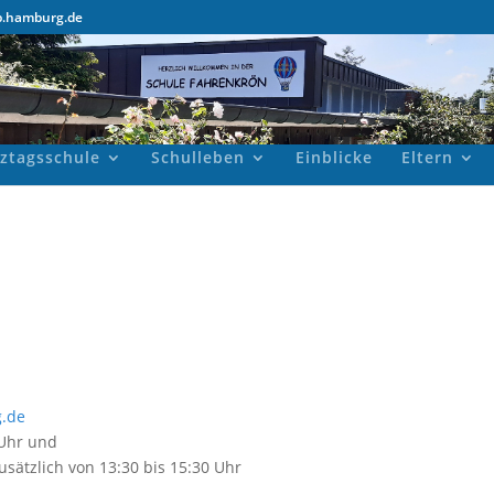
b.hamburg.de
ztagsschule
Schulleben
Einblicke
Eltern
.de
 Uhr und
sätzlich von 13:30 bis 15:30 Uhr